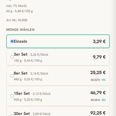
inkl. 7% MwSt.
60 g · 5,48 €/100 g
Art.-Nr.: KL008
MENGE WÄHLEN
3,29 €
Einzeln
3er Set
· 3,26 €/Stück
9,79 €
180 g · 5,44 €/100 g
25,25 €
8er Set
· 3,16 €/Stück
480 g · 5,26 €/100 g
26,32 €
-4%
46,79 €
15er Set
· 3,12 €/Stück
900 g · 5,20 €/100 g
49,35 €
-5%
92,25 €
30er Set
· 3,08 €/Stück