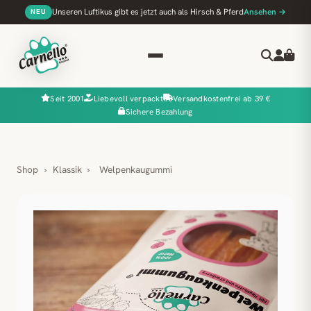
Unseren Luftikus gibt es jetzt auch als Hirsch & Pferd
Ansehen →
NEU
Seit 2001
Liebevoll verpackt
Versandkostenfrei ab 39 €
Sichere Bezahlung
Shop
›
Klassik
›
Welpenkaugummi