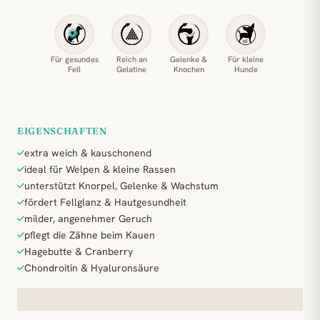
Für gesundes
Reich an
Gelenke &
Für kleine
Fell
Gelatine
Knochen
Hunde
EIGENSCHAFTEN
extra weich & kauschonend
ideal für Welpen & kleine Rassen
unterstützt Knorpel, Gelenke & Wachstum
fördert Fellglanz & Hautgesundheit
milder, angenehmer Geruch
pflegt die Zähne beim Kauen
Hagebutte & Cranberry
Chondroitin & Hyaluronsäure