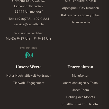
Carnello UG & Co. KG
Alle Produkte
Klassik
Eichendorffstraße 2
Alpenglück
City Knochen
88444 Ummendorf
Katzensnacks
Lovely Bites
Tel: +49 (0)7351 429 0 834
Herzenssache
service@carnello.de
Wir sind erreichbar
Mo–Do 9–17 Uhr · Fr 9–14 Uhr
FOLGE UNS
Unsere Werte
Unternehmen
Natur
Nachhaltigkeit
Vertrauen
Manufaktur
Tierwohl
Engagement
Auszeichnungen & Tests
Unser Team
Liebling des Monats
Erhältlich bei
Für Händler