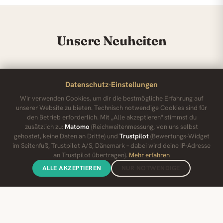
Unsere Neuheiten
NEU
Datenschutz-Einstellungen
Wir verwenden Cookies, um dir die bestmögliche Erfahrung auf
unserer Website zu bieten. Technisch notwendige Cookies sind für
den Betrieb erforderlich. Mit „Alle akzeptieren" stimmst du
zusätzlich zu:
Matomo
(Reichweitenmessung, von uns selbst
gehostet, keine Daten an Dritte) und
Trustpilot
(Bewertungs-Widget
im Seitenfuß, Trustpilot A/S, Dänemark – dabei wird deine IP-Adresse
an Trustpilot übertragen).
Mehr erfahren
ALLE AKZEPTIEREN
NUR NOTWENDIGE
Luftikus Hirsch
Hirschlunge – wilder Genuss für Allergiker
7,49 €
JETZT SNACKS ENTDECKEN →
100 g · 7,49 €/100 g