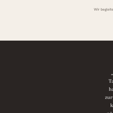
Wir begleit
T
h
zur
k