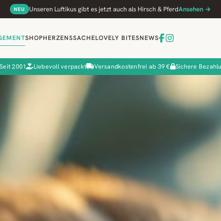
Unseren Luftikus gibt es jetzt auch als Hirsch & Pferd
Ansehen →
NEU
GEMENT
SHOP
HERZENSSACHE
LOVELY BITES
NEWS
Seit 2001
Liebevoll verpackt
Versandkostenfrei ab 39 €
Sichere Bezahl