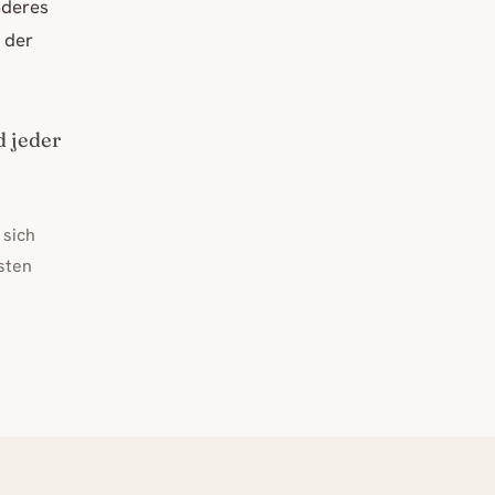
nderes
 der
d jeder
 sich
sten