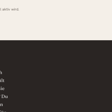
 aktiv wird.
h
lt
ie
? Du
en