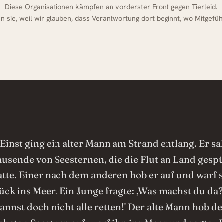
Diese Organisationen kämpfen an vorderster Front gegen Tierleid.
en sie, weil wir glauben, dass Verantwortung dort beginnt, wo Mitgefühl
„Einst ging ein alter Mann am Strand entlang. Er sa
ausende von Seesternen, die die Flut an Land gespü
atte. Einer nach dem anderen hob er auf und warf s
ück ins Meer. Ein Junge fragte: ‚Was machst du da
annst doch nicht alle retten!' Der alte Mann hob d