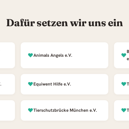
Dafür setzen wir uns ein
B
♥
♥
Animals Angels e.V.
e
♥
♥
.
Equiwent Hilfe e.V.
T
♥
♥
Tierschutzbrücke München e.V.
T