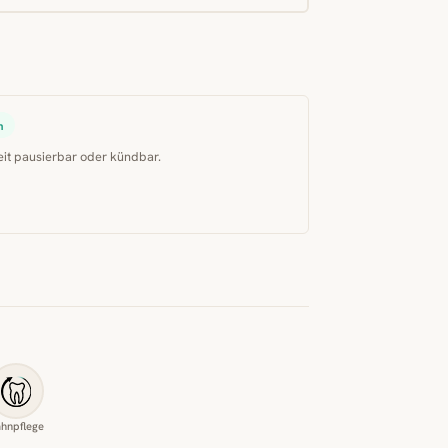
n
eit pausierbar oder kündbar.
hnpflege