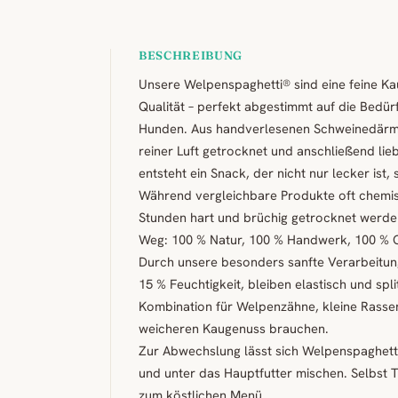
BESCHREIBUNG
Unsere Welpenspaghetti® sind eine feine Kau
Qualität – perfekt abgestimmt auf die Bedü
Hunden. Aus handverlesenen Schweinedärme
reiner Luft getrocknet und anschließend lieb
entsteht ein Snack, der nicht nur lecker ist, 
Während vergleichbare Produkte oft chemis
Stunden hart und brüchig getrocknet werde
Weg: 100 % Natur, 100 % Handwerk, 100 % C
Durch unsere besonders sanfte Verarbeitun
15 % Feuchtigkeit, bleiben elastisch und spli
Kombination für Welpenzähne, kleine Rassen
weicheren Kaugenuss brauchen.
Zur Abwechslung lässt sich Welpenspaghett
und unter das Hauptfutter mischen. Selbst 
zum köstlichen Menü.