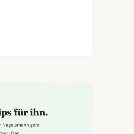
ps für ihn.
er Nagelsmann geht –
icher: Der