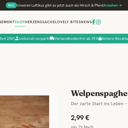
Unseren Luftikus gibt es jetzt auch als Hirsch & Pferd
Ansehen →
NEU
GEMENT
SHOP
HERZENSSACHE
LOVELY BITES
NEWS
Seit 2001
Liebevoll verpackt
Versandkostenfrei ab 39 €
Sichere Bezahl
Welpenspaghet
Der zarte Start ins Leben 
2,99 €
inkl. 7% MwSt.