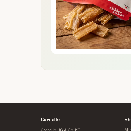
Carnello
Sh
Carnello UG & Co. KG
All