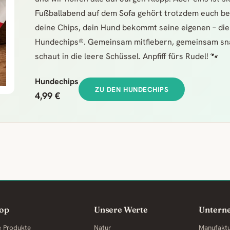
Fußballabend auf dem Sofa gehört trotzdem euch be
deine Chips, dein Hund bekommt seine eigenen – die
Hundechips®. Gemeinsam mitfiebern, gemeinsam sn
schaut in die leere Schüssel. Anpfiff fürs Rudel! 🐾
Hundechips
ZU DEN HUNDECHIPS
4,99 €
op
Unsere Werte
Untern
e Produkte
Natur
Manufakt