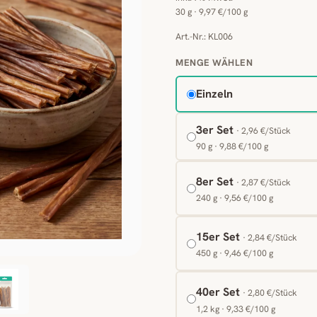
30 g · 9,97 €/100 g
Art.-Nr.: KL006
MENGE WÄHLEN
Einzeln
3er Set
· 2,96 €/Stück
90 g · 9,88 €/100 g
8er Set
· 2,87 €/Stück
240 g · 9,56 €/100 g
15er Set
· 2,84 €/Stück
450 g · 9,46 €/100 g
40er Set
· 2,80 €/Stück
1,2 kg · 9,33 €/100 g