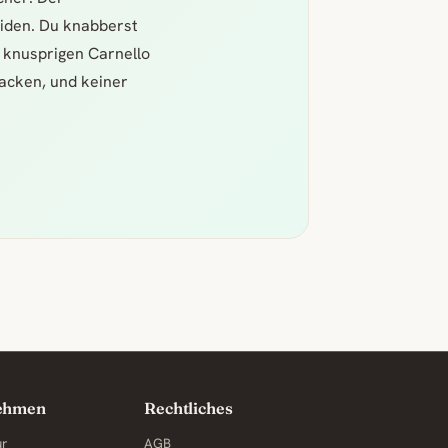
iden. Du knabberst
 knusprigen Carnello
acken, und keiner
ehmen
Rechtliches
ur
AGB