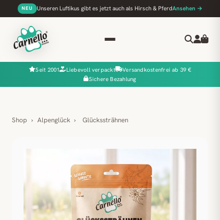
Unseren Luftikus gibt es jetzt auch als Hirsch & Pferd
Ansehen →
NEU
Seit 2001
Liebevoll verpackt
Versandkostenfrei ab 39 €
Sichere Bezahlung
Shop
›
Alpenglück
›
Glückssträhnen