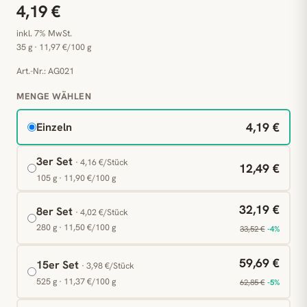
4,19 €
inkl. 7% MwSt.
35 g · 11,97 €/100 g
Art.-Nr.: AG021
MENGE WÄHLEN
4,19 €
Einzeln
3er Set
· 4,16 €/Stück
12,49 €
105 g · 11,90 €/100 g
32,19 €
8er Set
· 4,02 €/Stück
280 g · 11,50 €/100 g
33,52 €
-4%
59,69 €
15er Set
· 3,98 €/Stück
525 g · 11,37 €/100 g
62,85 €
-5%