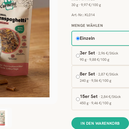
30 g · 9,97 €/100 g
Art.-Nr.: KL014
MENGE WÄHLEN
Einzeln
3er Set
· 2,96 €/Stück
90 g · 9,88 €/100 g
8er Set
· 2,87 €/Stück
240 g · 9,56 €/100 g
15er Set
· 2,84 €/Stück
450 g · 9,46 €/100 g
IN DEN WARENKORB