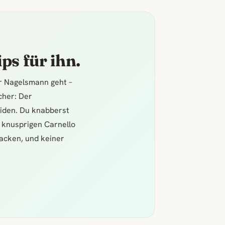
ps für ihn.
er Nagelsmann geht –
icher: Der
iden. Du knabberst
 knusprigen Carnello
acken, und keiner