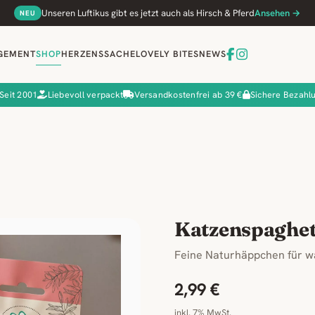
Unseren Luftikus gibt es jetzt auch als Hirsch & Pferd
Ansehen →
NEU
GEMENT
SHOP
HERZENSSACHE
LOVELY BITES
NEWS
Seit 2001
Liebevoll verpackt
Versandkostenfrei ab 39 €
Sichere Bezahl
Katzenspaghet
Feine Naturhäppchen für w
2,99 €
inkl. 7% MwSt.