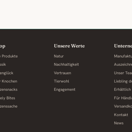
op
Unsere Werte
Untern
e Produkte
Natur
Manufakt
ssik
Nachhaltigkeit
Auszeichn
englück
Vertrauen
Unser Te
y Knochen
Tierwohl
Liebling 
zensnacks
Engagement
Erhältlich
ely Bites
Für Händl
zenssache
Versandk
Kontakt
News