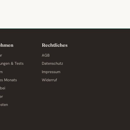
ehmen
Rechtliches
ur
AGB
ungen & Tests
Datenschutz
am
Impressum
des Monats
Widerruf
 bei
er
osten