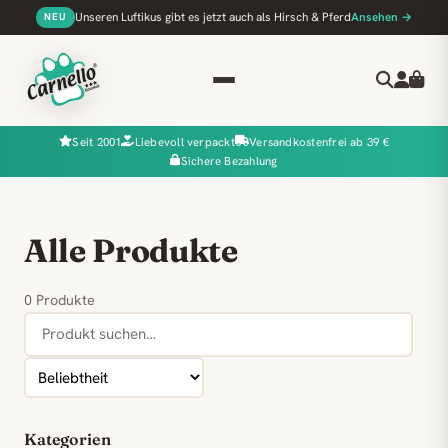
Unseren Luftikus gibt es jetzt auch als Hirsch & Pferd
Ansehen →
NEU
Seit 2001
Liebevoll verpackt
Versandkostenfrei ab 39 €
Sichere Bezahlung
Alle Produkte
0 Produkte
Kategorien