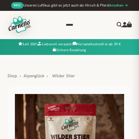
Unseren Luftikus gibt es jetzt auch als Hirsch & Pferd
Ansehen →
NEU
Seit 2001
Liebevoll verpackt
Versandkostenfrei ab 39 €
Sichere Bezahlung
Shop
›
Alpenglück
›
Wilder Stier