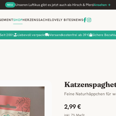
Unseren Luftikus gibt es jetzt auch als Hirsch & Pferd
Ansehen →
NEU
GEMENT
SHOP
HERZENSSACHE
LOVELY BITES
NEWS
Seit 2001
Liebevoll verpackt
Versandkostenfrei ab 39 €
Sichere Bezahl
Katzenspaghet
Feine Naturhäppchen für w
2,99 €
inkl. 7% MwSt.