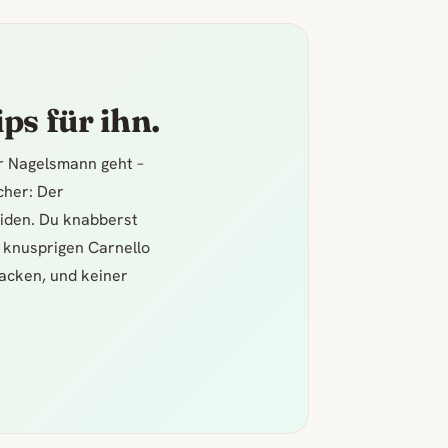
ps für ihn.
er Nagelsmann geht –
icher: Der
iden. Du knabberst
 knusprigen Carnello
acken, und keiner