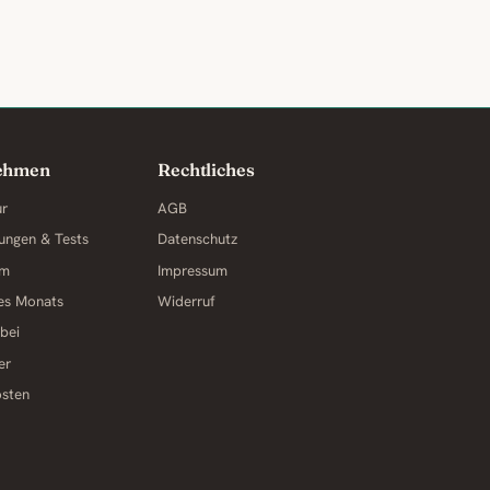
ehmen
Rechtliches
ur
AGB
ungen & Tests
Datenschutz
am
Impressum
des Monats
Widerruf
 bei
er
osten