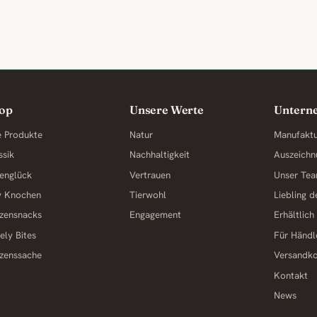
op
Unsere Werte
Untern
e Produkte
Natur
Manufakt
ssik
Nachhaltigkeit
Auszeichn
englück
Vertrauen
Unser Te
y Knochen
Tierwohl
Liebling 
zensnacks
Engagement
Erhältlich
ely Bites
Für Händl
zenssache
Versandk
Kontakt
News