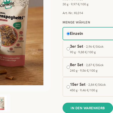
30 g · 9,97 €/100 g
Art.-Nr.: KL014
MENGE WÄHLEN
Einzeln
3er Set
· 2,96 €/Stück
90 g · 9,88 €/100 g
8er Set
· 2,87 €/Stück
240 g · 9,56 €/100 g
15er Set
· 2,84 €/Stück
450 g · 9,46 €/100 g
IN DEN WARENKORB