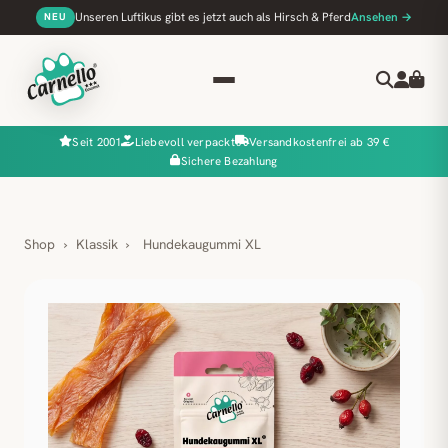
Unseren Luftikus gibt es jetzt auch als Hirsch & Pferd
Ansehen →
NEU
Seit 2001
Liebevoll verpackt
Versandkostenfrei ab 39 €
Sichere Bezahlung
Shop
›
Klassik
›
Hundekaugummi XL