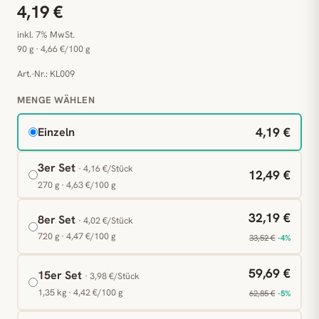
4,19 €
inkl. 7% MwSt.
90 g · 4,66 €/100 g
Art.-Nr.: KL009
MENGE WÄHLEN
4,19 €
Einzeln
3er Set
· 4,16 €/Stück
12,49 €
270 g · 4,63 €/100 g
32,19 €
8er Set
· 4,02 €/Stück
720 g · 4,47 €/100 g
33,52 €
-4%
59,69 €
15er Set
· 3,98 €/Stück
1,35 kg · 4,42 €/100 g
62,85 €
-5%