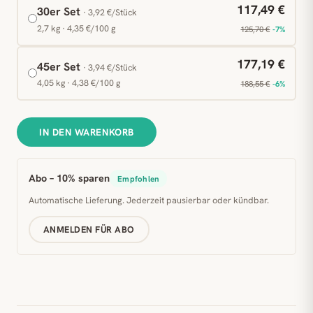
117,49 €
30er Set
· 3,92 €/Stück
2,7 kg · 4,35 €/100 g
125,70 €
-7%
177,19 €
45er Set
· 3,94 €/Stück
4,05 kg · 4,38 €/100 g
188,55 €
-6%
IN DEN WARENKORB
Abo – 10% sparen
Empfohlen
Automatische Lieferung. Jederzeit pausierbar oder kündbar.
ANMELDEN FÜR ABO