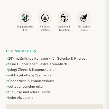
Für gesundes
Reich an
Gelenke &
Für kleine
Fell
Gelatine
Knochen
Hunde
EIGENSCHAFTEN
28% natürliches Kollagen – für Gelenke & Knorpel
feine Hühnerleber – extra aromatisch
pflegt Zähne & Kaumuskulatur
mit Hagebutte & Cranberry
Chondroitin & Hyaluronsäure
duftet angenehm mild
für junge und ältere Hunde
hohe Akzeptanz