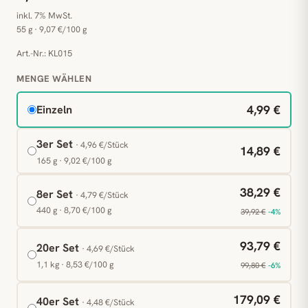
inkl. 7% MwSt.
55 g · 9,07 €/100 g
Art.-Nr.: KL015
MENGE WÄHLEN
4,99 €
Einzeln
3er Set
· 4,96 €/Stück
14,89 €
165 g · 9,02 €/100 g
38,29 €
8er Set
· 4,79 €/Stück
440 g · 8,70 €/100 g
39,92 €
-4%
93,79 €
20er Set
· 4,69 €/Stück
1,1 kg · 8,53 €/100 g
99,80 €
-6%
179,09 €
40er Set
· 4,48 €/Stück