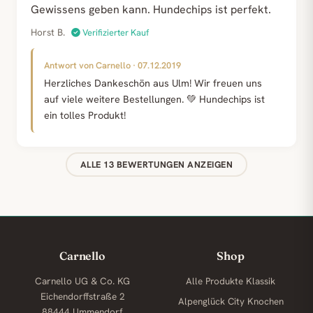
Gewissens geben kann. Hundechips ist perfekt.
Horst B.
Verifizierter Kauf
Antwort von Carnello · 07.12.2019
Herzliches Dankeschön aus Ulm! Wir freuen uns
auf viele weitere Bestellungen. 💚 Hundechips ist
ein tolles Produkt!
ALLE 13 BEWERTUNGEN ANZEIGEN
Carnello
Shop
Carnello UG & Co. KG
Alle Produkte
Klassik
Eichendorffstraße 2
Alpenglück
City Knochen
88444 Ummendorf