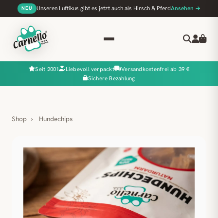
Unseren Luftikus gibt es jetzt auch als Hirsch & Pferd
Ansehen →
NEU
Seit 2001
Liebevoll verpackt
Versandkostenfrei ab 39 €
Sichere Bezahlung
Shop
›
Hundechips