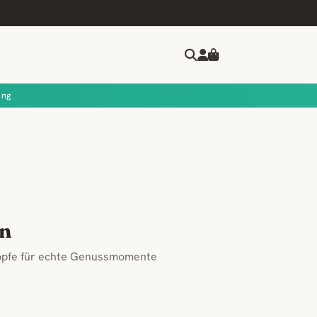
ung
en
zöpfe für echte Genussmomente