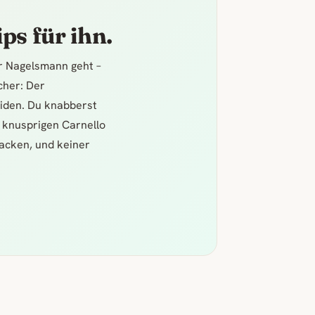
ps für ihn.
er Nagelsmann geht –
icher: Der
iden. Du knabberst
 knusprigen Carnello
acken, und keiner