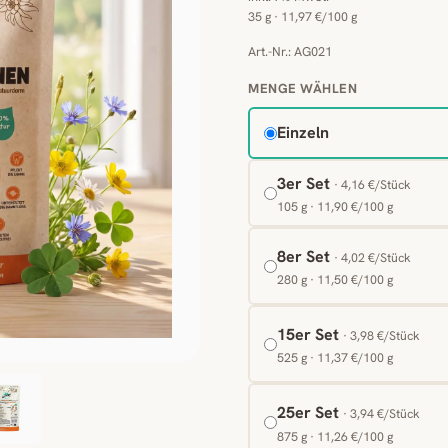
35 g · 11,97 €/100 g
Art.-Nr.: AG021
MENGE WÄHLEN
Einzeln
3er Set
· 4,16 €/Stück
105 g · 11,90 €/100 g
8er Set
· 4,02 €/Stück
280 g · 11,50 €/100 g
15er Set
· 3,98 €/Stück
525 g · 11,37 €/100 g
25er Set
· 3,94 €/Stück
875 g · 11,26 €/100 g