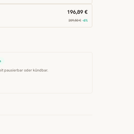
196,89 €
209,50 €
-6%
n
eit pausierbar oder kündbar.