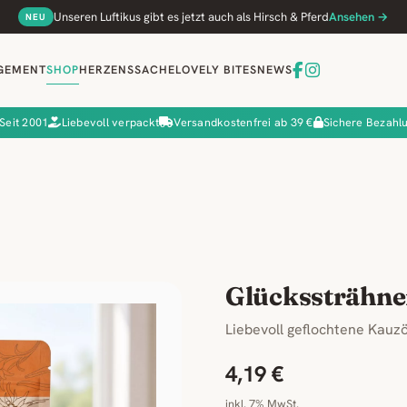
Unseren Luftikus gibt es jetzt auch als Hirsch & Pferd
Ansehen →
NEU
GEMENT
SHOP
HERZENSSACHE
LOVELY BITES
NEWS
Seit 2001
Liebevoll verpackt
Versandkostenfrei ab 39 €
Sichere Bezahl
Glückssträhn
Liebevoll geflochtene Kau
4,19 €
inkl. 7% MwSt.