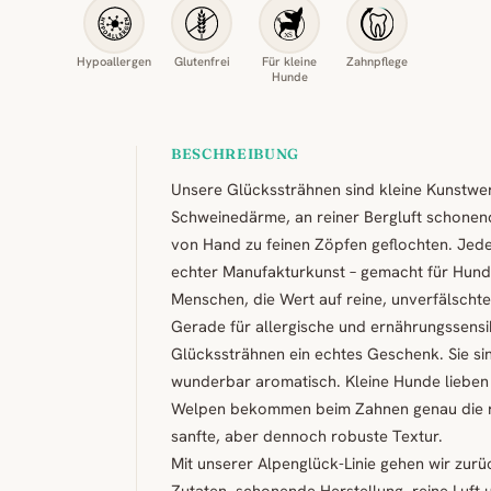
Hypoallergen
Glutenfrei
Für kleine
Zahnpflege
Hunde
BESCHREIBUNG
Unsere Glückssträhnen sind kleine Kunstwe
Schweinedärme, an reiner Bergluft schonen
von Hand zu feinen Zöpfen geflochten. Jeder
echter Manufakturkunst – gemacht für Hund
Menschen, die Wert auf reine, unverfälschte
Gerade für allergische und ernährungssensi
Glückssträhnen ein echtes Geschenk. Sie sin
wunderbar aromatisch. Kleine Hunde lieben
Welpen bekommen beim Zahnen genau die ri
sanfte, aber dennoch robuste Textur.
Mit unserer Alpenglück-Linie gehen wir zurü
Zutaten, schonende Herstellung, reine Luft