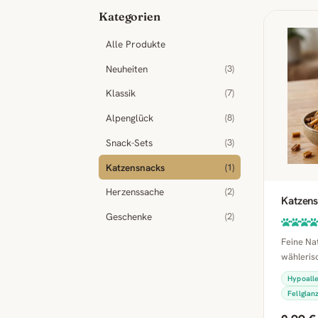
Kategorien
Alle Produkte
Neuheiten
(3)
Klassik
(7)
Alpenglück
(8)
Snack-Sets
(3)
Katzensnacks
(1)
Herzenssache
(2)
Katzens
Geschenke
(2)
Feine Na
wähleris
Hypoall
Fellglan