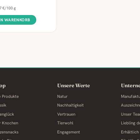
97 €/100 g
EN WARENKORB
op
Unsere Werte
Untern
e Produkte
Natur
Manufakt
ssik
Nachhaltigkeit
Auszeichn
englück
Vertrauen
Unser Te
y Knochen
Tierwohl
Liebling 
zensnacks
Engagement
Erhältlich