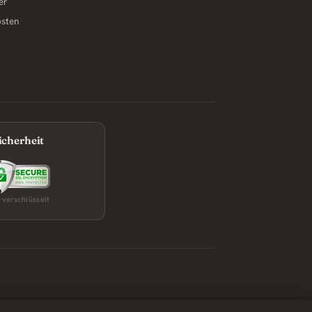
er
osten
icherheit
-verschlüsselt