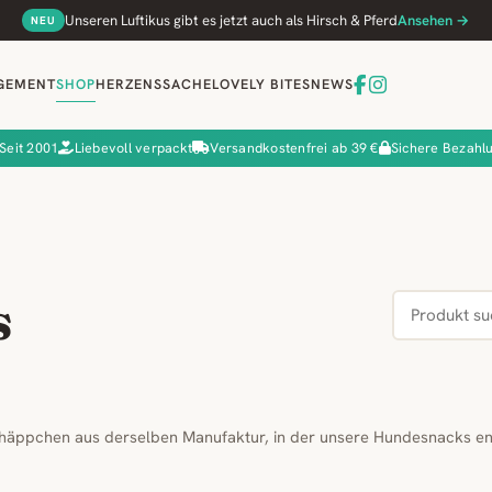
Unseren Luftikus gibt es jetzt auch als Hirsch & Pferd
Ansehen →
NEU
GEMENT
SHOP
HERZENSSACHE
LOVELY BITES
NEWS
Seit 2001
Liebevoll verpackt
Versandkostenfrei ab 39 €
Sichere Bezahl
s
häppchen aus derselben Manufaktur, in der unsere Hundesnacks en