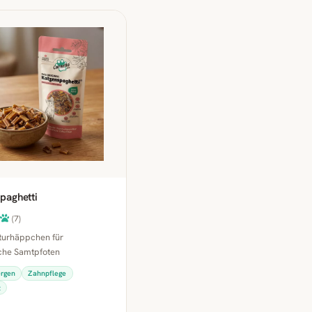
paghetti
(7)
turhäppchen für
che Samtpfoten
ergen
Zahnpflege
z