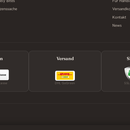
ely Bites
Für Händl
zenssache
Versandk
Kontakt
News
en
Versand
S
kasse
DHL GoGreen
SSL