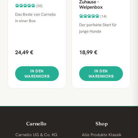
Zuhause -
(30)
Welpenbox
Das Beste von Carnello
(14)
in einer Box
Der perfekte Start für
junge Hunde
24,49 €
18,99 €
IN DEN
IN DEN
WARENKORB
WARENKORB
Carnello
Shop
Carnello UG & Co. KG
Alle Produkte
Klassik