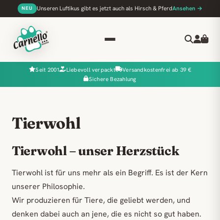
Unseren Luftikus gibt es jetzt auch als Hirsch & Pferd
Ansehen →
NEU
Seit 2001
Liebevoll verpackt
Versandkostenfrei ab 39 €
Sichere Bezahlung
Tierwohl
Tierwohl – unser Herzstück
Tierwohl ist für uns mehr als ein Begriff. Es ist der Kern
unserer Philosophie.
Wir produzieren für Tiere, die geliebt werden, und
denken dabei auch an jene, die es nicht so gut haben.